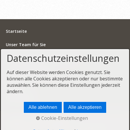
Startseite
Unser Team für Sie
Datenschutzeinstellungen
Wohngemeinschaft Schreinerhof
Kontakt und Beratung
Auf dieser Website werden Cookies genutzt. Sie
können alle Cookies akzeptieren oder nur bestimmte
Impressum
auswählen. Sie können diese Einstellungen jederzeit
ändern.
Datenschutz
Alle ablehnen
Alle akzeptieren
Cookie-Einstellungen
Startseite
Kontakt
Impressum
© 2026 Ambulanter Pflegedienst Gratia plena GmbH